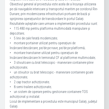
Obiectivul general al proiectului este acela de a încuraja utilizarea
pe căi navigabile interioare și transportul maritim pe coridorul Rin-
Dunare, prin modernizarea infrastructurii portuare de bază și
sprijinirea operațiunilor de transbordare în portul Galați.
Rezultatele așteptate care urmare a implementării proiectului sunt:
• 115.480 mp pentru platforma multimodală manipulare și
depozitare;
• 5 linii de cale ferată modernizate;
• montare portainer utilizat pentru operațiuni de
încărcare/descărcare, pe/de pe nave, pe/de pe platformă;
• montare transtainer utilizat pentru operațiuni de
încărcare/descărcare în terminalul CF al platformei multimodale;
• 3 stivuitoare cu brat telescopic - manevrare containere pline
achiziționate;
• un stivuitor cu brat telescopic - manevrare containere goale
achiziționate;
• 2 cap tractor achiziționate;
• 8 semi-trailere achiziționate;
• un sistem de operare pentru gestionare containere TOS
achiziționat și instalat.
Locul de implementare a proiectului este municipiul Galați, județul
Galați.