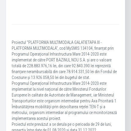
Proiectul “PLATFORMA MULTIMODALA GALATIETAPA III -
PLATFORMA MULTIMODALA”, cod MySMIS 134104, finanțat prin
Programul Operațional Infrastructura Mare 2014-2020 este
implementat de către PORT BAZINUL NOU S.A. și are o valoare
totală de 228.883.976,16 lei, din care 92.840.390 lei reprezintă
finanțare nerambursabilă din care 78.914.331,50 lei din Fondul de
Coeziune și 13.926.058,50 lei din bugetul de stat.
Programul Operațional Infrastructura Mare 2014-2020 este
implementat la nivel național de către Ministerul Fondurilor
Europene în calitate de Autoritate de Management, iar Ministerul
Transporturilor este organism intermediar pentru Axa Prioritară 1
Îmbunătăţirea mobilităţii prin dezvoltarea reţelei TEN-T și a
metroului, organism intermediar al programului ce monitorizează
implementarea acestui proiect.
Proiectul este prevăzut a se derula pe o perioada de 29 de luni,
respectiv între date de 01.08.2020 și data 31.12.2022.