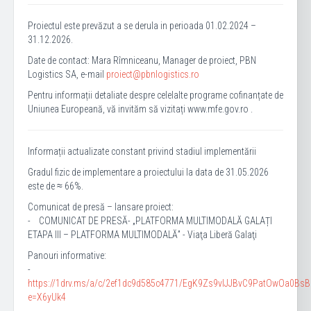
Proiectul este prevăzut a se derula in perioada 01.02.2024 –
31.12.2026.
Date de contact: Mara Rîmniceanu, Manager de proiect, PBN
Logistics SA, e-mail
proiect@pbnlogistics.ro
Pentru informații detaliate despre celelalte programe cofinanțate de
Uniunea Europeană, vă invităm să vizitați www.mfe.gov.ro .
Informații actualizate constant privind stadiul implementării
Gradul fizic de implementare a proiectului la data de 31.05.2026
este de ≈ 66%.
Comunicat de presă – lansare proiect:
- COMUNICAT DE PRESĂ- „PLATFORMA MULTIMODALĂ GALAȚI
ETAPA III – PLATFORMA MULTIMODALĂ” - Viaţa Liberă Galaţi
Panouri informative:
-
https://1drv.ms/a/c/2ef1dc9d585c4771/EgK9Zs9vIJJBvC9PatOwOa0B
e=X6yUk4