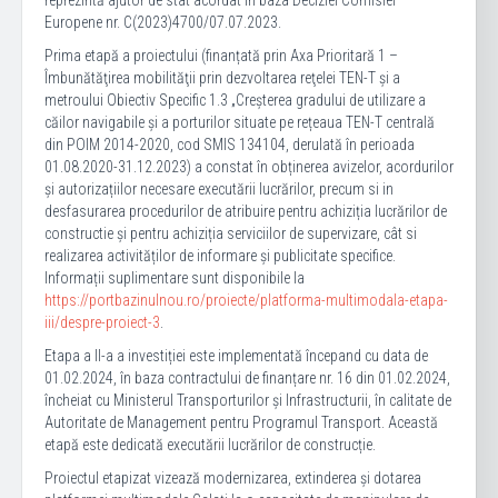
reprezintă ajutor de stat acordat în baza Deciziei Comisiei
Europene nr. C(2023)4700/07.07.2023.
Prima etapă a proiectului (finanțată prin Axa Prioritară 1 –
Îmbunătăţirea mobilităţii prin dezvoltarea reţelei TEN-T și a
metroului Obiectiv Specific 1.3 „Creșterea gradului de utilizare a
căilor navigabile și a porturilor situate pe rețeaua TEN-T centrală
din POIM 2014-2020, cod SMIS 134104, derulată în perioada
01.08.2020-31.12.2023) a constat în obținerea avizelor, acordurilor
și autorizațiilor necesare executării lucrărilor, precum si in
desfasurarea procedurilor de atribuire pentru achiziția lucrărilor de
constructie și pentru achiziția serviciilor de supervizare, cât si
realizarea activităților de informare și publicitate specifice.
Informații suplimentare sunt disponibile la
https://portbazinulnou.ro/proiecte/platforma-multimodala-etapa-
iii/despre-proiect-3
.
Etapa a II-a a investiției este implementată începand cu data de
01.02.2024, în baza contractului de finanțare nr. 16 din 01.02.2024,
încheiat cu Ministerul Transporturilor și Infrastructurii, în calitate de
Autoritate de Management pentru Programul Transport. Această
etapă este dedicată executării lucrărilor de construcție.
Proiectul etapizat vizează modernizarea, extinderea și dotarea