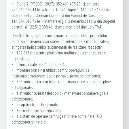
• Etapa 2 (PT 2021-2027): 352.461.475,90 lei, din care
229.949.087,44 lei valoarea totală eligibilă (114.974.543,72 lei -
finanțare eligibilă nerambursabilă din Fondul de Coeziune,
114.974.543,72 lei - finanțare eligibilă nerambursabilă din Bugetul
de stat) și 122.512.388,46 lei total neeligibil (inclusiv TVA).
Rezultatele așteptate care urmare a implementării proiectului
constau în crearea unor conexiuni intermodale modernizate și
atingerea indicatorilor suplimentari de realizare, respectiv :
• 109.315 mp pentru platforma multimodală manipulare și
depozitare;
• 5 linii de cale ferată industrială;
• montare portainer utilizat pentru operațiuni de
încărcare/descărcare, pe/de pe nave, pe/de pe platformă;
• 3 stivuitoare cu braț telescopic - manevrare containere pline
achiziționate;
• 1 stivuitor cu braț telescopic - manevrare containere goale
achiziționate;
• 2 cap tractor achiziționate;
• 8 semi-trailere achiziționate;
• 1 sistem de operare pentru gestionare containere TOS
achiziționat și instalat.