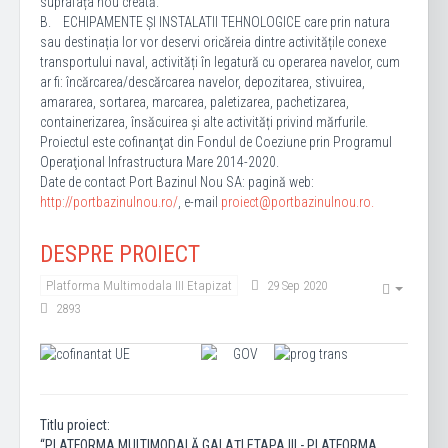
suprafața nou creată.
B. ECHIPAMENTE ȘI INSTALATII TEHNOLOGICE care prin natura
sau destinația lor vor deservi oricăreia dintre activitățile conexe
transportului naval, activități în legatură cu operarea navelor, cum
ar fi: încărcarea/descărcarea navelor, depozitarea, stivuirea,
amararea, sortarea, marcarea, paletizarea, pachetizarea,
containerizarea, însăcuirea și alte activități privind mărfurile.
Proiectul este cofinanţat din Fondul de Coeziune prin Programul
Operaţional Infrastructura Mare 2014-2020.
Date de contact Port Bazinul Nou SA: pagină web:
http://portbazinulnou.ro/
, e-mail
proiect@portbazinulnou.ro
.
DESPRE PROIECT
Platforma Multimodala III Etapizat
29 Sep 2020
2893
Titlu proiect:
“PLATFORMA MULTIMODALĂ GALAȚI ETAPA III - PLATFORMA