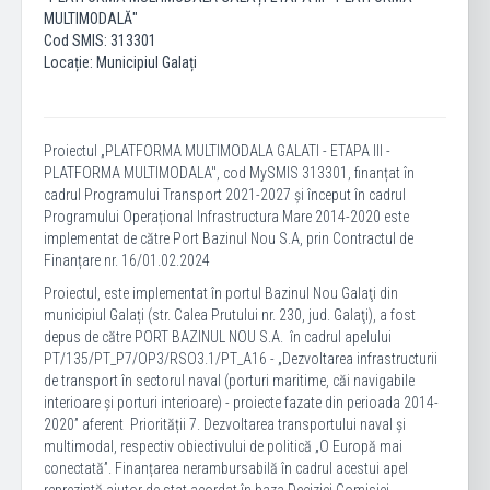
MULTIMODALĂ"
Cod SMIS: 313301
Locație: Municipiul Galați
Proiectul „PLATFORMA MULTIMODALA GALATI - ETAPA III -
PLATFORMA MULTIMODALA", cod MySMIS 313301, finanțat în
cadrul Programului Transport 2021-2027 și început în cadrul
Programului Operațional Infrastructura Mare 2014-2020 este
implementat de către Port Bazinul Nou S.A, prin Contractul de
Finanțare nr. 16/01.02.2024
Proiectul, este implementat în portul Bazinul Nou Galaţi din
municipiul Galați (str. Calea Prutului nr. 230, jud. Galaţi), a fost
depus de către PORT BAZINUL NOU S.A. în cadrul apelului
PT/135/PT_P7/OP3/RSO3.1/PT_A16 - „Dezvoltarea infrastructurii
de transport în sectorul naval (porturi maritime, căi navigabile
interioare și porturi interioare) - proiecte fazate din perioada 2014-
2020” aferent Priorității 7. Dezvoltarea transportului naval și
multimodal, respectiv obiectivului de politică „O Europă mai
conectată”. Finanțarea nerambursabilă în cadrul acestui apel