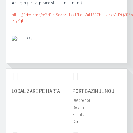
Anunțuri și poze privind stadiul implementării:
-
https://1drv.ms/a/c/2ef1dc9d585c4771/EqPVat4A9GhFn2mx84UYQZ0B
e=yZqLTb
LOCALIZARE PE HARTA
PORT BAZINUL NOU
Despre noi
Servicii
Facilitati
Contact