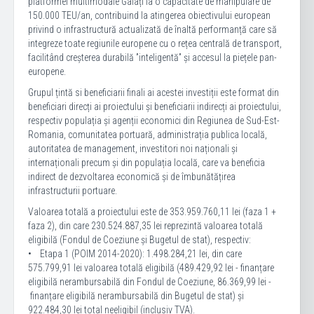
platformei multimodale Galați la o capacitate de manipulare de
150.000 TEU/an, contribuind la atingerea obiectivului european
privind o infrastructură actualizată de înaltă performanță care să
integreze toate regiunile europene cu o rețea centrală de transport,
facilitând creșterea durabilă ”inteligentă” și accesul la piețele pan-
europene.
Grupul țintă si beneficiarii finali ai acestei investiții este format din
beneficiari direcți ai proiectului și beneficiarii indirecți ai proiectului,
respectiv populația și agenții economici din Regiunea de Sud-Est-
Romania, comunitatea portuară, administrația publica locală,
autoritatea de management, investitori noi naționali și
internaționali precum și din populația locală, care va beneficia
indirect de dezvoltarea economică și de îmbunătățirea
infrastructurii portuare.
Valoarea totală a proiectului este de 353.959.760,11 lei (faza 1 +
faza 2), din care 230.524.887,35 lei reprezintă valoarea totală
eligibilă (Fondul de Coeziune și Bugetul de stat), respectiv:
• Etapa 1 (POIM 2014-2020): 1.498.284,21 lei, din care
575.799,91 lei valoarea totală eligibilă (489.429,92 lei - finanțare
eligibilă nerambursabilă din Fondul de Coeziune, 86.369,99 lei -
finanțare eligibilă nerambursabilă din Bugetul de stat) și
922.484,30 lei total neeligibil (inclusiv TVA).