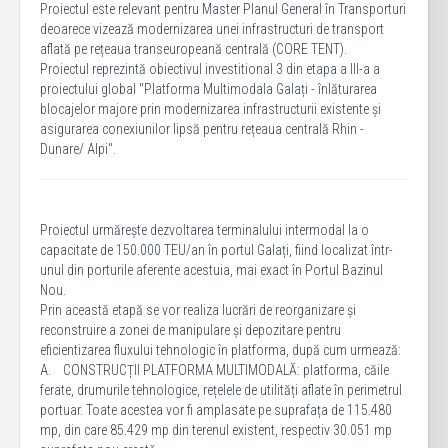
Proiectul este relevant pentru Master Planul General în Transporturi
deoarece vizează modernizarea unei infrastructuri de transport
aflată pe rețeaua transeuropeană centrală (CORE TENT).
Proiectul reprezintă obiectivul investitional 3 din etapa a III-a a
proiectului global "Platforma Multimodala Galați - înlăturarea
blocajelor majore prin modernizarea infrastructurii existente și
asigurarea conexiunilor lipsă pentru rețeaua centrală Rhin -
Dunare/ Alpi".
Proiectul urmărește dezvoltarea terminalului intermodal la o
capacitate de 150.000 TEU/an în portul Galați, fiind localizat într-
unul din porturile aferente acestuia, mai exact în Portul Bazinul
Nou.
Prin această etapă se vor realiza lucrări de reorganizare și
reconstruire a zonei de manipulare și depozitare pentru
eficientizarea fluxului tehnologic în platforma, după cum urmează:
A. CONSTRUCȚII PLATFORMA MULTIMODALĂ: platforma, căile
ferate, drumurile tehnologice, rețelele de utilități aflate în perimetrul
portuar. Toate acestea vor fi amplasate pe suprafața de 115.480
mp, din care 85.429 mp din terenul existent, respectiv 30.051 mp