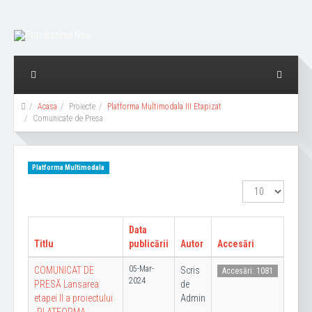
Acasa
Proiecte
Platforma Multimodala III Etapizat
Comunicate de Presa
Platforma Multimodala
Afișare
#
Data
Titlu
publicării
Autor
Accesări
05-Mar-
COMUNICAT DE
Scris
Accesări: 1081
2024
PRESĂ Lansarea
de
etapei II a proiectului
Admin